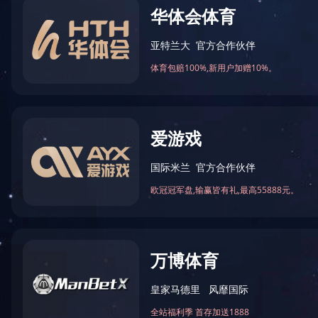
口
全部公告