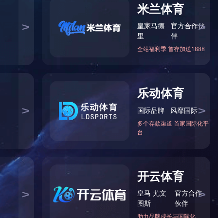
更多
名：
件：
话：
述：