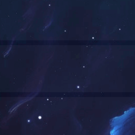
留言反馈
更多
*
您的姓
*
电子邮
联系电
留言描