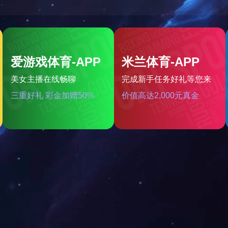
投资者联
联系
传 
电子
12日投资者关系活动记录表（2025年度
2026-05-12
联系
会）
28日投资者关系活动记录表
2026-04-28
交通
22日投资者关系活动记录表
2026-01-22
月20日投资者关系活动记录表
2025-11-20
月29日投资者关系活动记录表
2025-10-29