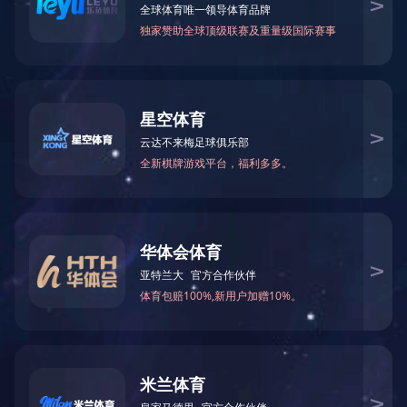
近日，
广东省工业和信息化厅
正式
为荣获2025年广东省制造业单
菲菱科思
深耕网络通信领域多年，
长期专注于交换机的研发与制造
发能力，
在此细分领域已构建起较为领先的智能制造优势。
菲菱科思紧跟数据通信产品及算力基础设施设备的技术发展趋势，依
区域制造业高质量发展贡献力量。
分享到：
上一篇：没有了
下一篇：
菲菱科思荣登“2025深圳企业500强榜单”